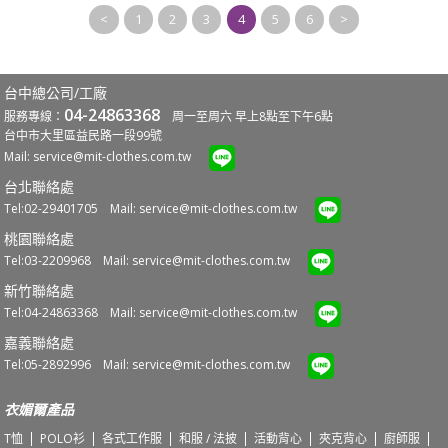
<
1
2
3
4
5
6
>
台中總公司/工廠
04-24863368
服務專線：
周一至周六 早上8點至下午6點
台中市大里區益民路一段99號
Mail:
service@mit-clothes.com.tw
台北聯絡處
Tel:02-29401705 Mail:
service@mit-clothes.com.tw
桃園聯絡處
Tel:03-2209968 Mail:
service@mit-clothes.com.tw
新竹聯絡處
Tel:04-24863368 Mail:
service@mit-clothes.com.tw
嘉義聯絡處
Tel:05-2892996 Mail:
service@mit-clothes.com.tw
衣媚爾產品
T恤
POLO衫
各式工作服
和服 / 法披
活動背心
夾克背心
廚師服