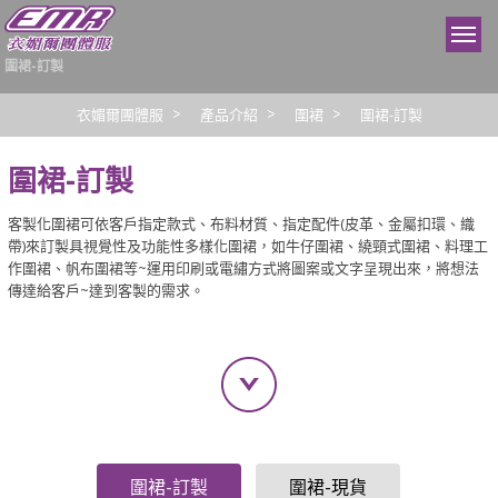
圍裙-訂製
衣媚爾團體服
產品介紹
圍裙
圍裙-訂製
圍裙-訂製
客製化圍裙可依客戶指定款式、布料材質、指定配件(皮革、金屬扣環、織
帶)來訂製具視覺性及功能性多樣化圍裙，如牛仔圍裙、繞頸式圍裙、料理工
作圍裙、帆布圍裙等~運用印刷或電繡方式將圖案或文字呈現出來，將想法
傳達給客戶~達到客製的需求。
圍裙-訂製
圍裙-現貨