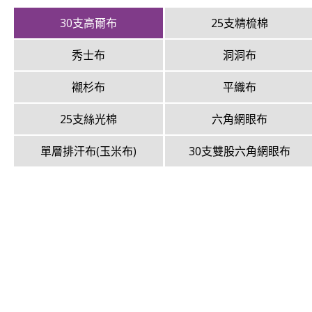
厚外套、薄夾克
30支高爾布
25支精梳棉
值星帶、旗幟
秀士布
洞洞布
毛巾、背包袋、提袋、袖
套、抱枕
襯杉布
平織布
運動套裝
25支絲光棉
六角網眼布
單層排汗布(玉米布)
30支雙股六角網眼布