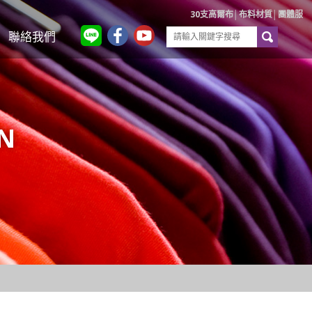
30支高爾布│布料材質│團體服
聯絡我們
N