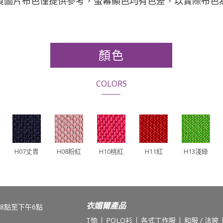
網頁圖片布色僅提供參考，螢幕顯色均有色差，以實際布色為
顏色
COLORS
H07丈青
H08粉紅
H10桃紅
H11紅
H13淺綠
衣媚爾產品
8點至下午6點
T恤
POLO衫
各式工作服
和服 / 法披