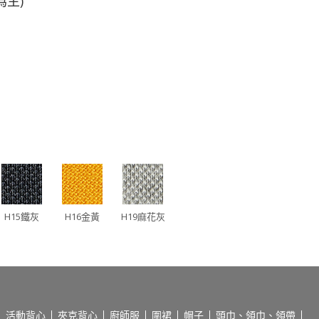
主)
H15鐵灰
H16金黃
H19麻花灰
活動背心
夾克背心
廚師服
圍裙
帽子
頭巾、領巾、領帶