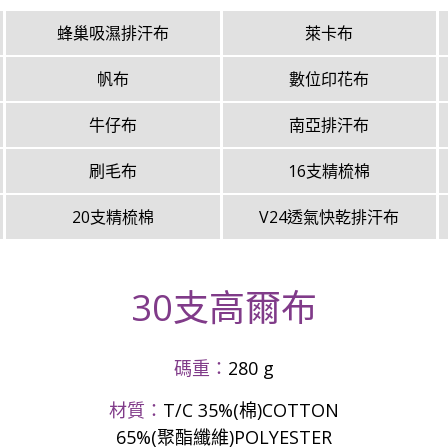
蜂巢吸濕排汗布
萊卡布
帆布
數位印花布
牛仔布
南亞排汗布
刷毛布
16支精梳棉
20支精梳棉
V24透氣快乾排汗布
30支高爾布
碼重：
280 g
材質：
T/C 35%(棉)COTTON
65%(聚酯纖維)POLYESTER