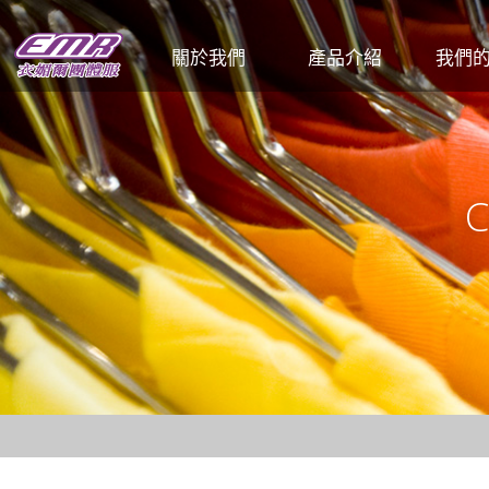
關於我們
產品介紹
我們
企業簡介
T恤
公司
工廠介紹
POLO衫
餐飲
各式工作服
和服 / 法披
活動背心
夾克背心
廚師服
圍裙
帽子
頭巾、領巾、領帶
男女西裝、洋裝
男女襯衫
各式男女褲、裙