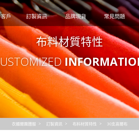
的客戶
訂製資訊
品牌現貨
常見問題
行號
尺寸對照表
Crocodile
團體服
布料材質特性
觀光
布料材質特性
大嘉衣
工作服
繡線顏色
CHAMOIS
印繡報價
FLARE 法拉利
圖檔
CUSTOMIZED
INFORMATIO
CUMAR
布料
交貨
洗滌
衣媚爾團體服
訂製資訊
布料材質特性
30支高爾布