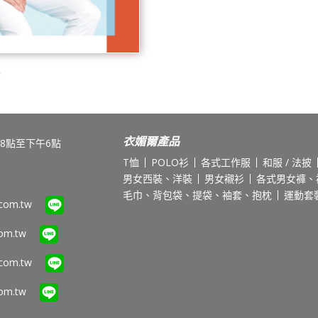
錄
衣媚爾產品
8點至下午6點
T恤
POLO衫
各式工作服
和服 / 法披
男女西裝、洋裝
男女襯衫
各式男女褲、
毛巾、背包袋、提袋、袖套、抱枕
運動套
.com.tw
com.tw
.com.tw
com.tw