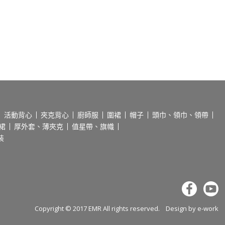
活動背心
夾克背心
廚師服
圍裙
帽子
頭巾、領巾、領帶
裙
厚外套、薄夾克
值星帶、旗幟
裝
Copyright © 2017 EMR All rights reserved. Design by
e-work