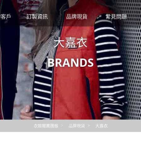
的客戶
訂製資訊
品牌現貨
常見問題
行號
尺寸對照表
Crocodile
團體服
大嘉衣
觀光
布料材質特性
大嘉衣
工作服
繡線顏色
CHAMOIS
印繡報價
FLARE 法拉利
圖檔
BRANDS
CUMAR
布料
交貨
洗滌
衣媚爾團體服
品牌現貨
大嘉衣