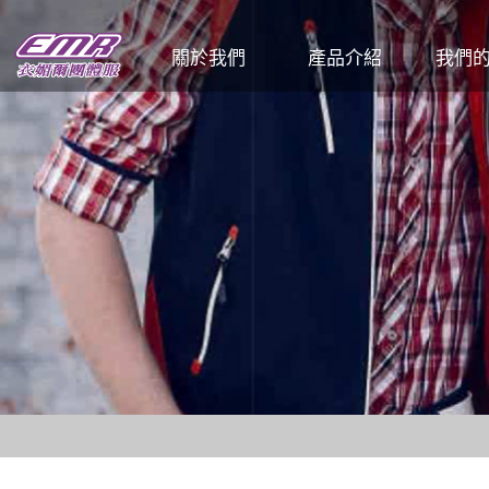
關於我們
產品介紹
我們
企業簡介
T恤
公司
工廠介紹
POLO衫
餐飲
各式工作服
和服 / 法披
活動背心
夾克背心
廚師服
圍裙
帽子
頭巾、領巾、領帶
男女西裝、洋裝
男女襯衫
各式男女褲、裙