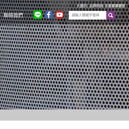
大嘉衣│品牌現貨-衣媚爾團體服
聯絡我們