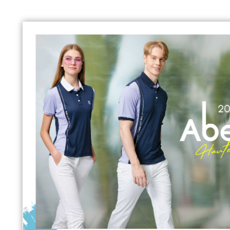
厚外套、薄夾克
值星帶、旗幟
毛巾、背包袋、提袋、袖
套、抱枕
運動套裝