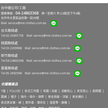
台中總公司/工廠
04-24863368
服務專線：
周一至周六 早上8點至下午6點
台中市大里區益民路一段99號
Mail:
service@mit-clothes.com.tw
台北聯絡處
Tel:02-29401705 Mail:
service@mit-clothes.com.tw
桃園聯絡處
Tel:03-2209968 Mail:
service@mit-clothes.com.tw
新竹聯絡處
Tel:04-24863368 Mail:
service@mit-clothes.com.tw
嘉義聯絡處
Tel:05-2892996 Mail:
service@mit-clothes.com.tw
衣媚爾產品
T恤
POLO衫
各式工作服
和服 / 法披
活動背心
夾克背心
廚師服
圍裙
帽子
頭巾、領巾、領帶
男女西裝、洋裝
男女襯衫
各式男女褲、裙
厚外套、薄夾克
值星帶、旗幟