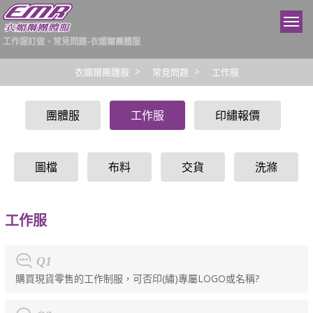
工作服訂做、常見問題-衣媚爾團體服
衣媚爾團體服
常見問題
工作服
團體服
工作服
印繡報價
圖檔
布料
交貨
洗滌
工作服
Q1
購買現貨零售的工作制服，可否印(繡)專屬LOGO或名稱?