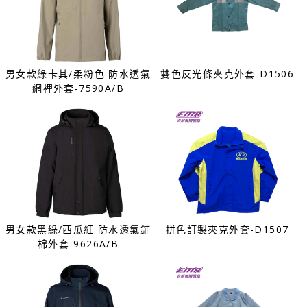
男女款綠卡其/柔粉色 防水透氣
雙色反光條夾克外套-D1506
網裡外套-7590A/B
男女款黑綠/西瓜紅 防水透氣鋪
拼色訂製夾克外套-D1507
棉外套-9626A/B