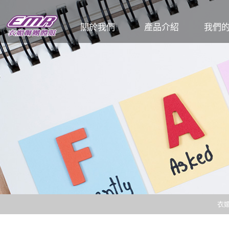
關於我們
產品介紹
我們
企業簡介
T恤
公司
工廠介紹
POLO衫
餐飲
各式工作服
和服 / 法披
活動背心
夾克背心
廚師服
圍裙
帽子
頭巾、領巾、領帶
男女西裝、洋裝
衣
男女襯衫
各式男女褲、裙