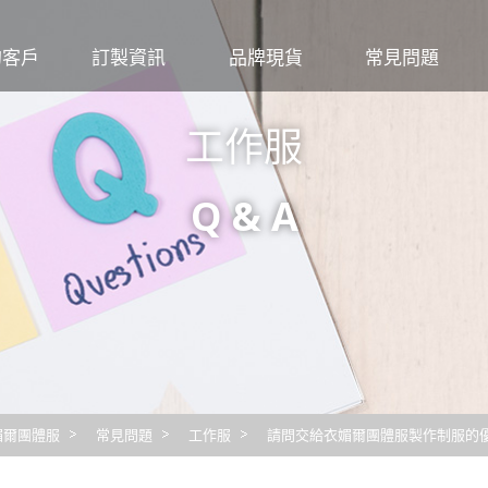
的客戶
訂製資訊
品牌現貨
常見問題
行號
尺寸對照表
Crocodile
團體服
工作服
觀光
布料材質特性
大嘉衣
工作服
繡線顏色
CHAMOIS
印繡報價
FLARE 法拉利
圖檔
Q & A
CUMAR
布料
交貨
洗滌
媚爾團體服
常見問題
工作服
請問交給衣媚爾團體服製作制服的優