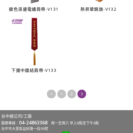
銀色滾邊電繡肩帶-V131
熱昇華錦旗-V132
下擺中國結肩帶-V133
<
1
2
3
台中總公司/工廠
04-24863368
服務專線：
周一至周六 早上8點至下午6點
台中市大里區益民路一段99號