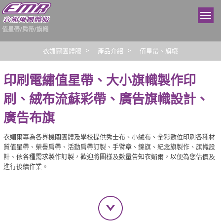
值星帶/肩帶/旗幟
衣媚爾團體服
產品介紹
值星帶、旗幟
印刷電繡值星帶、大小旗幟製作印
刷、絨布流蘇彩帶、廣告旗幟設計、
廣告布旗
衣媚爾專為各界機關團體及學校提供秀士布、小絨布、全彩數位印刷各種材
質值星帶、榮譽肩帶、活動肩帶訂製、手臂章、錦旗、紀念旗製作、旗幟設
計、依各種需求製作訂製，歡迎將圖樣及數量告知衣媚爾，以便為您估價及
進行後續作業。