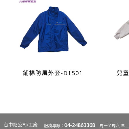
鋪棉防風外套-D1501
兒童
台中總公司/工廠
04-24863368
服務專線：
周一至周六 早上