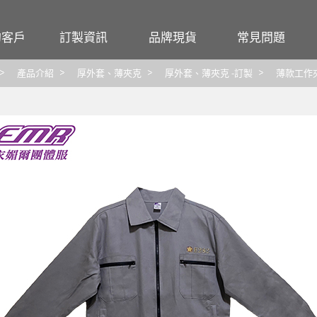
的客戶
訂製資訊
品牌現貨
常見問題
行號
尺寸對照表
Crocodile
團體服
產品介紹
厚外套、薄夾克
厚外套、薄夾克 -訂製
薄款工作夾
觀光
布料材質特性
大嘉衣
工作服
繡線顏色
CHAMOIS
印繡報價
FLARE 法拉利
圖檔
CUMAR
布料
交貨
洗滌