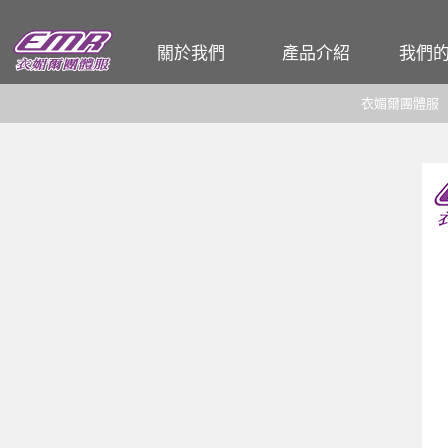
關於我們
產品介紹
我們
企業簡介
T恤
公司
衣媚爾團體服
工廠介紹
POLO衫
餐飲
各式工作服
和服 / 法披
活動背心
夾克背心
廚師服
圍裙
帽子
頭巾、領巾、領帶
男女西裝、洋裝
男女襯衫
各式男女褲、裙