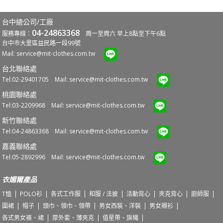
台中總公司/工廠
04-24863368
服務專線：
周一至周六 早上8點至下午6點
台中市大里區益民路一段99號
Mail:
service@mit-clothes.com.tw
台北聯絡處
Tel:02-29401705 Mail:
service@mit-clothes.com.tw
桃園聯絡處
Tel:03-2209968 Mail:
service@mit-clothes.com.tw
新竹聯絡處
Tel:04-24863368 Mail:
service@mit-clothes.com.tw
嘉義聯絡處
Tel:05-2892996 Mail:
service@mit-clothes.com.tw
衣媚爾產品
T恤
POLO衫
各式工作服
和服 / 法披
活動背心
夾克背心
廚師服
圍裙
帽子
頭巾、領巾、領帶
男女西裝、洋裝
男女襯衫
各式男女褲、裙
厚外套、薄夾克
值星帶、旗幟