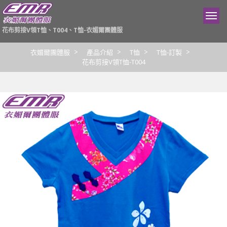
花布剪接V領T恤、T004、T恤-衣媚爾團體服
衣媚爾團體服
產品介紹
T恤
T恤-訂製
花布剪接V領T恤-T004