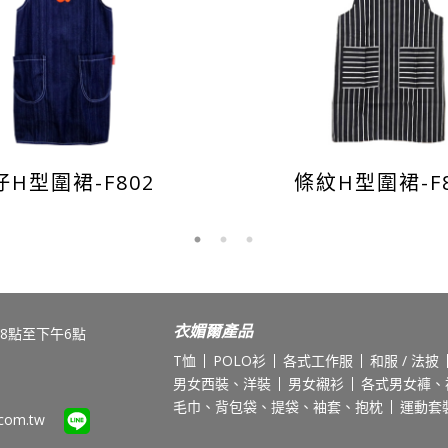
仔H型圍裙-F802
條紋H型圍裙-F8
衣媚爾產品
8點至下午6點
T恤
POLO衫
各式工作服
和服 / 法披
男女西裝、洋裝
男女襯衫
各式男女褲、
毛巾、背包袋、提袋、袖套、抱枕
運動套
.com.tw