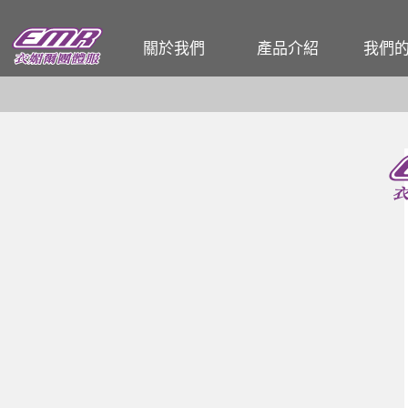
關於我們
產品介紹
我們
企業簡介
T恤
公司
工廠介紹
POLO衫
餐飲
各式工作服
和服 / 法披
活動背心
夾克背心
廚師服
圍裙
帽子
頭巾、領巾、領帶
男女西裝、洋裝
男女襯衫
各式男女褲、裙