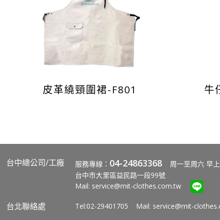
皮革繞頸圍裙-F801
牛
台中總公司/工廠
04-24863368
服務專線：
周一至周六 早上
台中市大里區益民路一段99號
Mail:
service@mit-clothes.com.tw
台北聯絡處
Tel:02-29401705 Mail:
service@mit-clothes