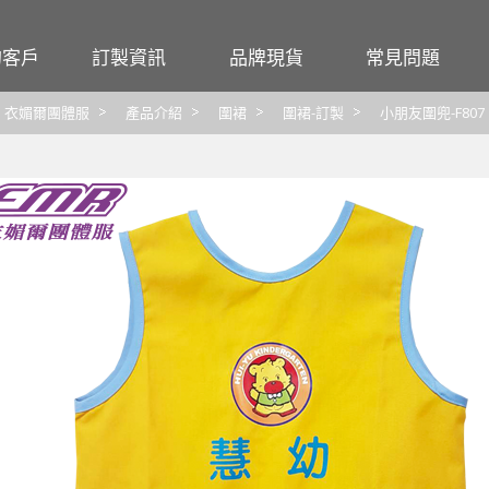
的客戶
訂製資訊
品牌現貨
常見問題
行號
尺寸對照表
Crocodile
團體服
衣媚爾團體服
產品介紹
圍裙
圍裙-訂製
小朋友圍兜-F807
觀光
布料材質特性
大嘉衣
工作服
繡線顏色
CHAMOIS
印繡報價
FLARE 法拉利
圖檔
CUMAR
布料
交貨
洗滌