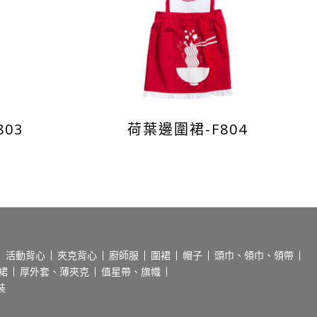
03
荷葉邊圍裙-F804
活動背心
夾克背心
廚師服
圍裙
帽子
頭巾、領巾、領帶
裙
厚外套、薄夾克
值星帶、旗幟
裝