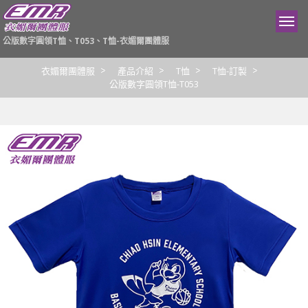
公版數字圓領T恤、T053、T恤-衣媚爾團體服
衣媚爾團體服
產品介紹
T恤
T恤-訂製
公版數字圓領T恤-T053