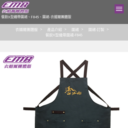
餐飲X型織帶圍裙、F845、圍裙-衣媚爾團體服
衣媚爾團體服
產品介紹
圍裙
圍裙-訂製
餐飲X型織帶圍裙-F845