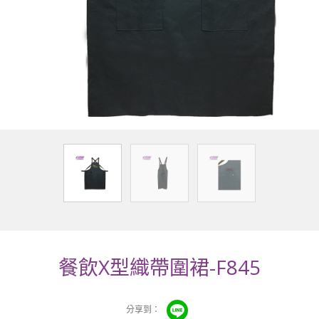
餐飲X型織帶圍裙-F845