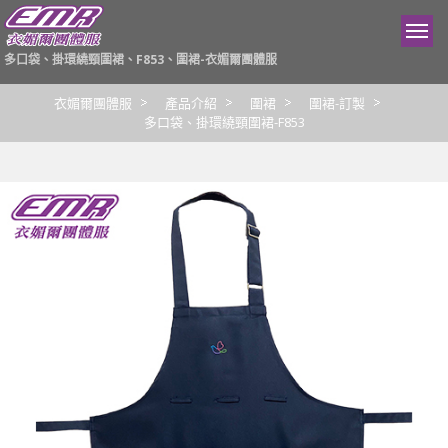
多口袋、掛環繞頸圍裙、F853、圍裙-衣媚爾團體服
衣媚爾團體服
產品介紹
圍裙
圍裙-訂製
多口袋、掛環繞頸圍裙-F853