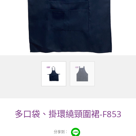
多口袋、掛環繞頸圍裙-F853