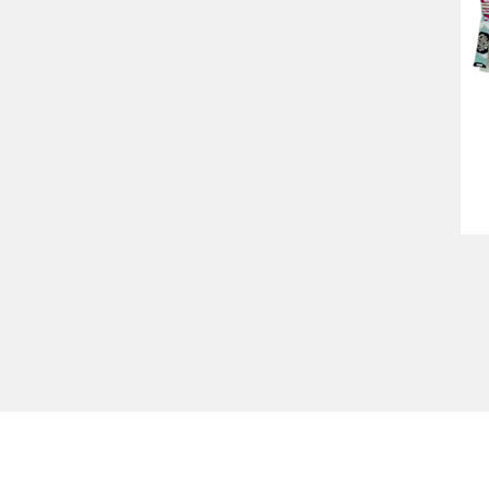
厚外套、薄夾克
值星帶、旗幟
毛巾、背包袋、提袋、袖
套、抱枕
運動套裝