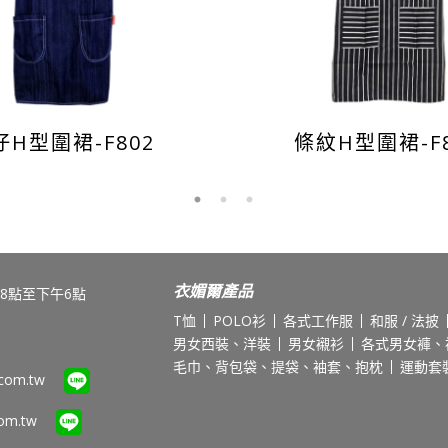
仔H型圍裙-F802
條紋H型圍裙-F8
衣媚爾產品
8點至下午6點
T恤
POLO衫
各式工作服
和服 / 法披
男女西裝、洋裝
男女襯衫
各式男女褲、
毛巾、背包袋、提袋、袖套、抱枕
運動套
.com.tw
com.tw