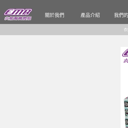
關於我們
產品介紹
我們
企業簡介
T恤
公司
衣
工廠介紹
POLO衫
餐飲
各式工作服
和服 / 法披
活動背心
夾克背心
廚師服
圍裙
帽子
頭巾、領巾、領帶
男女西裝、洋裝
男女襯衫
各式男女褲、裙