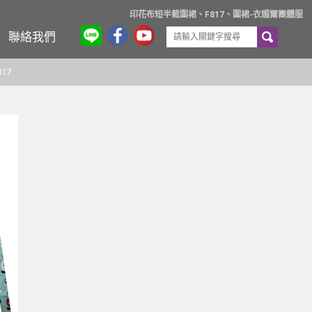
印花布短半截圍裙、F817、圍裙-衣媚爾團體服
聯絡我們
17