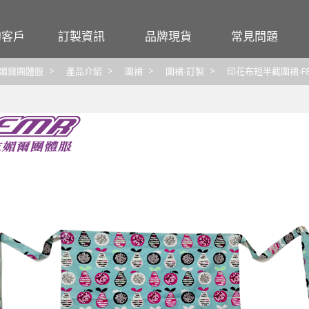
的客戶
訂製資訊
品牌現貨
常見問題
行號
尺寸對照表
Crocodile
團體服
媚爾團體服
產品介紹
圍裙
圍裙-訂製
印花布短半截圍裙-F8
觀光
布料材質特性
大嘉衣
工作服
繡線顏色
CHAMOIS
印繡報價
FLARE 法拉利
圖檔
CUMAR
布料
交貨
洗滌