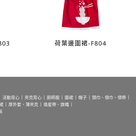
03
荷葉邊圍裙-F804
活動背心
夾克背心
廚師服
圍裙
帽子
頭巾、領巾、領帶
裙
厚外套、薄夾克
值星帶、旗幟
裝