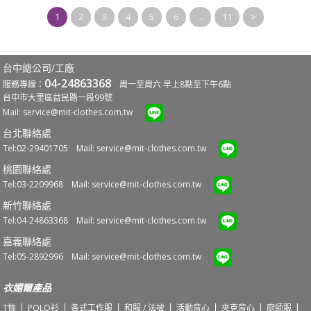
1
2
3
4
5
6
...
11
>
台中總公司/工廠
04-24863368
服務專線：
周一至周六 早上8點至下午6點
台中市大里區益民路一段99號
Mail:
service@mit-clothes.com.tw
台北聯絡處
Tel:02-29401705 Mail:
service@mit-clothes.com.tw
桃園聯絡處
Tel:03-2209968 Mail:
service@mit-clothes.com.tw
新竹聯絡處
Tel:04-24863368 Mail:
service@mit-clothes.com.tw
嘉義聯絡處
Tel:05-2892996 Mail:
service@mit-clothes.com.tw
衣媚爾產品
T恤
POLO衫
各式工作服
和服 / 法披
活動背心
夾克背心
廚師服