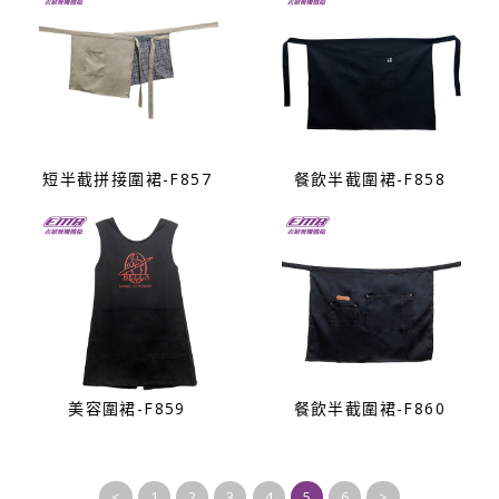
短半截拼接圍裙-F857
餐飲半截圍裙-F858
美容圍裙-F859
餐飲半截圍裙-F860
<
1
2
3
4
5
6
>