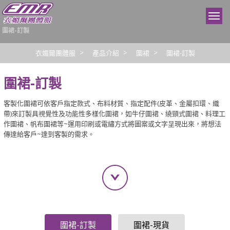
圍裙-訂製
衣媚爾團體服
產品介紹
圍裙
圍裙-訂製
圍裙-訂製
客製化圍裙可依客戶指定款式、布料材質、指定配件(皮革、金屬扣環、織
帶)來訂製具視覺性及功能性多樣化圍裙，如牛仔圍裙、繞頸式圍裙、料理工
作圍裙、帆布圍裙等~運用印刷或電繡方式將圖案或文字呈現出來，將想法
傳達給客戶~達到客製的需求。
圍裙-訂製
圍裙-現貨