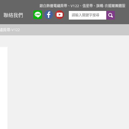
銀白飾邊電繡肩帶、V122、值星帶、旗幟-衣媚爾團體服
聯絡我們
肩帶-V122