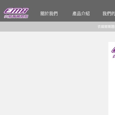
關於我們
產品介紹
我們
企業簡介
T恤
公司
衣媚爾團體
工廠介紹
POLO衫
餐飲
各式工作服
和服 / 法披
活動背心
夾克背心
廚師服
圍裙
帽子
頭巾、領巾、領帶
男女西裝、洋裝
男女襯衫
各式男女褲、裙