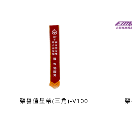
榮譽值星帶(三角)-V100
榮