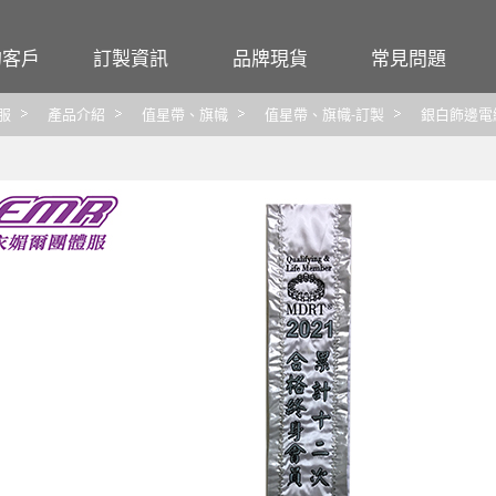
的客戶
訂製資訊
品牌現貨
常見問題
行號
尺寸對照表
Crocodile
團體服
服
產品介紹
值星帶、旗幟
值星帶、旗幟-訂製
銀白飾邊電繡
觀光
布料材質特性
大嘉衣
工作服
繡線顏色
CHAMOIS
印繡報價
FLARE 法拉利
圖檔
CUMAR
布料
交貨
洗滌