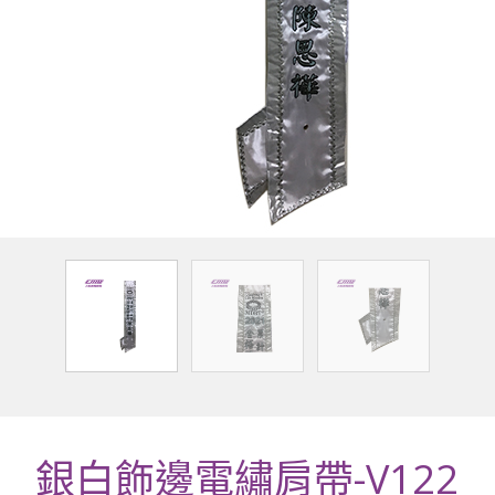
銀白飾邊電繡肩帶-V122