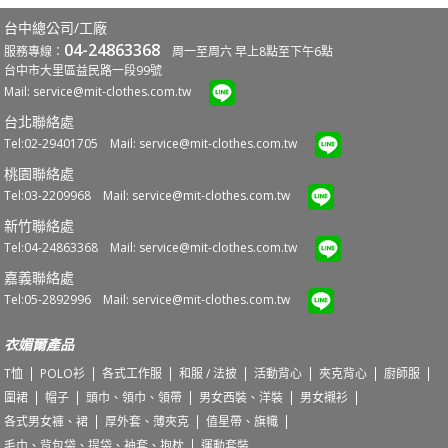
台中總公司/工廠
04-24863368
服務專線：
周一至周六 早上8點至下午6點
台中市大里區益民路一段99號
Mail:
service@mit-clothes.com.tw
台北聯絡處
Tel:02-29401705 Mail:
service@mit-clothes.com.tw
桃園聯絡處
Tel:03-2209968 Mail:
service@mit-clothes.com.tw
新竹聯絡處
Tel:04-24863368 Mail:
service@mit-clothes.com.tw
嘉義聯絡處
Tel:05-2892996 Mail:
service@mit-clothes.com.tw
衣媚爾產品
T恤
POLO衫
各式工作服
和服 / 法披
活動背心
夾克背心
廚師服
圍裙
帽子
頭巾、領巾、領帶
男女西裝、洋裝
男女襯衫
各式男女褲、裙
厚外套、薄夾克
值星帶、旗幟
毛巾、背包袋、提袋、袖套、抱枕
運動套裝