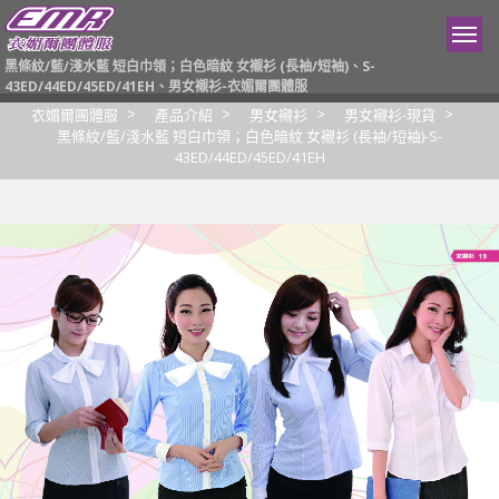
黑條紋/藍/淺水藍 短白巾領；白色暗紋 女襯衫 (長袖/短袖)、S-
43ED/44ED/45ED/41EH、男女襯衫-衣媚爾團體服
衣媚爾團體服
產品介紹
男女襯衫
男女襯衫-現貨
黑條紋/藍/淺水藍 短白巾領；白色暗紋 女襯衫 (長袖/短袖)-S-
43ED/44ED/45ED/41EH