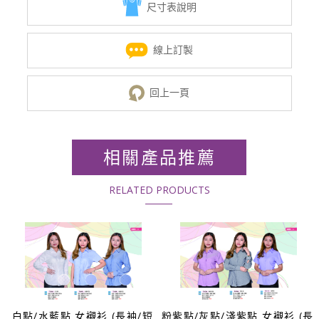
尺寸表說明
線上訂製
回上一頁
相關產品推薦
RELATED PRODUCTS
白點/水藍點 女襯衫 (長袖/短
粉紫點/灰點/淺紫點 女襯衫 (長