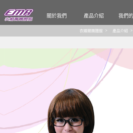
關於我們
產品介紹
我們
企業簡介
T恤
公司
衣媚爾團體服
產品介紹
工廠介紹
POLO衫
餐飲
各式工作服
和服 / 法披
活動背心
夾克背心
廚師服
圍裙
帽子
頭巾、領巾、領帶
男女西裝、洋裝
男女襯衫
各式男女褲、裙