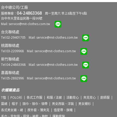
台中總公司/工廠
04-24863368
服務專線：
周一至周六 早上8點至下午6點
台中市大里區益民路一段99號
Mail:
service@mit-clothes.com.tw
台北聯絡處
Tel:02-29401705 Mail:
service@mit-clothes.com.tw
桃園聯絡處
Tel:03-2209968 Mail:
service@mit-clothes.com.tw
新竹聯絡處
Tel:04-24863368 Mail:
service@mit-clothes.com.tw
嘉義聯絡處
Tel:05-2892996 Mail:
service@mit-clothes.com.tw
衣媚爾產品
T恤
POLO衫
各式工作服
和服 / 法披
活動背心
夾克背心
廚師服
圍裙
帽子
頭巾、領巾、領帶
男女西裝、洋裝
男女襯衫
各式男女褲、裙
厚外套、薄夾克
值星帶、旗幟
毛巾、背包袋、提袋、袖套、抱枕
運動套裝