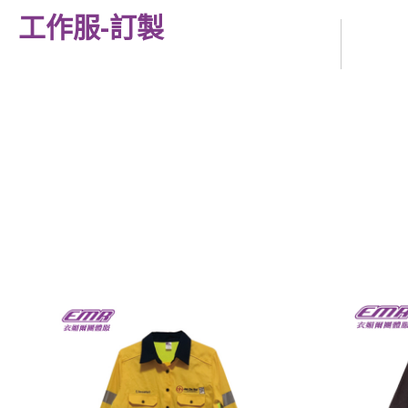
工作服-訂製
厚外套、薄夾克
值星帶、旗幟
毛巾、背包袋、提袋、袖
套、抱枕
運動套裝