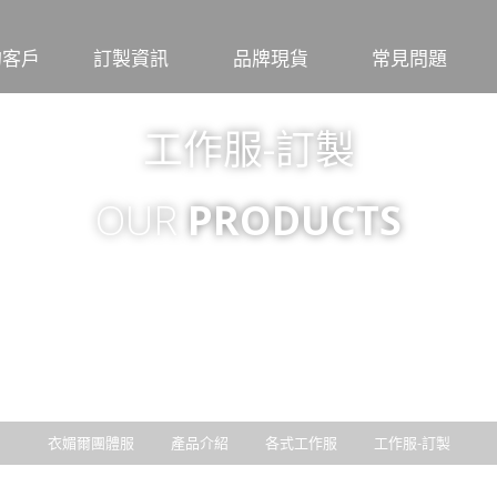
的客戶
訂製資訊
品牌現貨
常見問題
行號
尺寸對照表
Crocodile
團體服
工作服-訂製
觀光
布料材質特性
大嘉衣
工作服
繡線顏色
CHAMOIS
印繡報價
FLARE 法拉利
圖檔
OUR
PRODUCTS
CUMAR
布料
交貨
洗滌
衣媚爾團體服
產品介紹
各式工作服
工作服-訂製