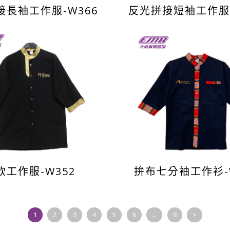
接長袖工作服-W366
反光拼接短袖工作服-
飲工作服-W352
拚布七分袖工作衫-
1
2
3
4
5
6
...
8
>