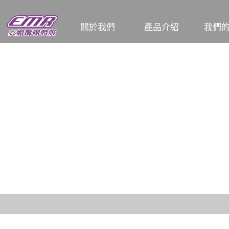
關於我們
產品介紹
我們
企業簡介
T恤
公司
工廠介紹
POLO衫
餐飲
各式工作服
和服 / 法披
活動背心
夾克背心
廚師服
圍裙
帽子
頭巾、領巾、領帶
男女西裝、洋裝
男女襯衫
各式男女褲、裙